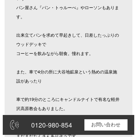
パン屋さん『パン・トゥルーべ』やローソンもありま
す。
出来立てパンを求めて早起きして、日差したっぷりの
ウッドデッキで
コーヒーを飲みながら朝食。憧れます。
また、車で4分の所に大谷地鉱泉という熱めの温泉施
設があったり
車で約19分のところにキャンドルナイトで有名な軽井
沢高原教会もありました。
0120-980-854
0120-980-854
お問い合わせ
お問合せ
軽井沢まですぐなので観光スポットや素敵なカフェは
まだまだたくさんありそうです。