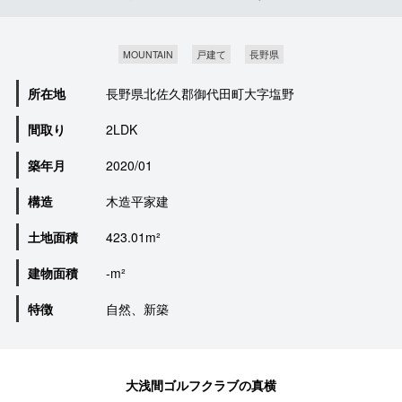
MOUNTAIN
戸建て
長野県
所在地
長野県北佐久郡御代田町大字塩野
間取り
2LDK
築年月
2020/01
構造
木造平家建
土地面積
423.01m²
建物面積
-m²
特徴
自然、新築
大浅間ゴルフクラブの真横