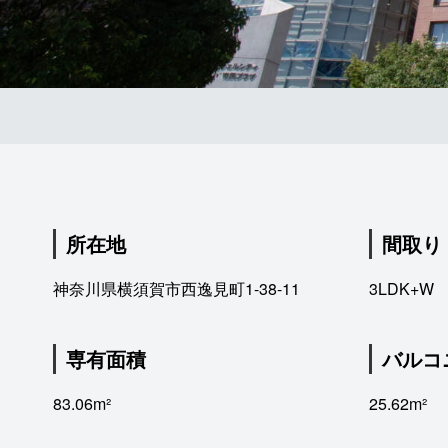
所在地
間取り
神奈川県横須賀市西逸見町1-38-11
3LDK+W
専有面積
バルコ
83.06m²
25.62m²