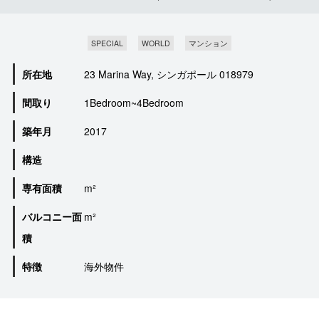
SPECIAL
WORLD
マンション
所在地
23 Marina Way, シンガポール 018979
間取り
1Bedroom~4Bedroom
築年月
2017
構造
専有面積
m²
バルコニー面
m²
積
特徴
海外物件